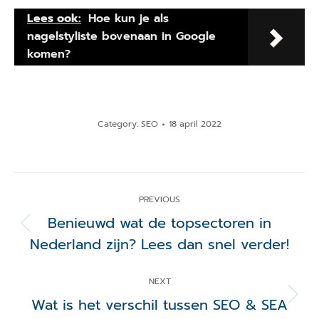
Lees ook:
Hoe kun je als
nagelstyliste bovenaan in Google
komen?
Category:
SEO
18 april 2022
Post
navigation
PREVIOUS
Benieuwd wat de topsectoren in
Previous
Nederland zijn? Lees dan snel verder!
post:
NEXT
Wat is het verschil tussen SEO & SEA
Next