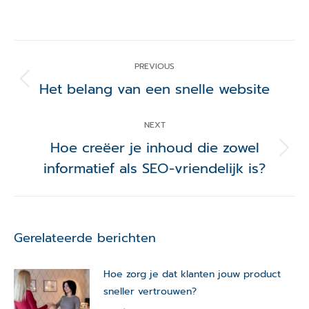
Post
navigation
PREVIOUS
Het belang van een snelle website
Previous
post:
NEXT
Hoe creëer je inhoud die zowel
Next
informatief als SEO-vriendelijk is?
post:
Gerelateerde berichten
Hoe zorg je dat klanten jouw product
sneller vertrouwen?