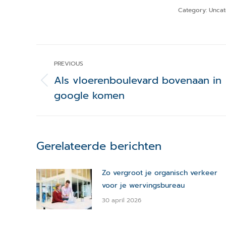
Category:
Uncat
Post
PREVIOUS
navigation
Als vloerenboulevard bovenaan in
Previous
google komen
post:
Gerelateerde berichten
Zo vergroot je organisch verkeer
voor je wervingsbureau
30 april 2026