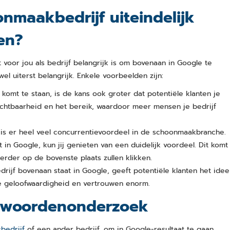
maakbedrijf uiteindelijk
en?
voor jou als bedrijf belangrijk is om bovenaan in Google te
l uiterst belangrijk. Enkele voorbeelden zijn:
omt te staan, is de kans ook groter dat potentiële klanten je
chtbaarheid en het bereik, waardoor meer mensen je bedrijf
 is er heel veel concurrentievoordeel in de schoonmaakbranche.
 in Google, kun jij genieten van een duidelijk voordeel. Dit komt
erder op de bovenste plaats zullen klikken.
rijf bovenaan staat in Google, geeft potentiële klanten het idee
je geloofwaardigheid en vertrouwen enorm.
kwoordenonderzoek
bedrijf
of een ander bedrijf, om in Google-resultaat te gaan